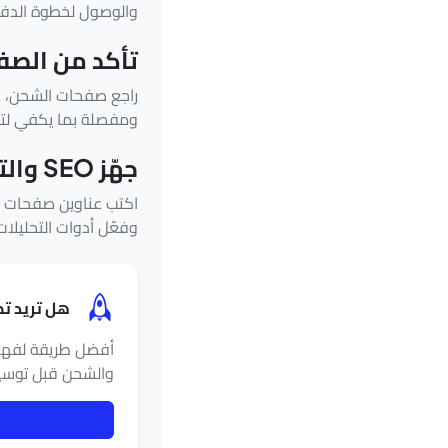
والوصول لخطوة الدف
تأكد من الصف
راجع صفحات الشحن، ا
ومفصلة بما يكفي لتق
جهّز SEO والتحليلات قبل أول حملة
اكتب عناوين صفحات وو
وفعّل أدوات التحليلات
هل تريد تط
والشحن قبل توسي