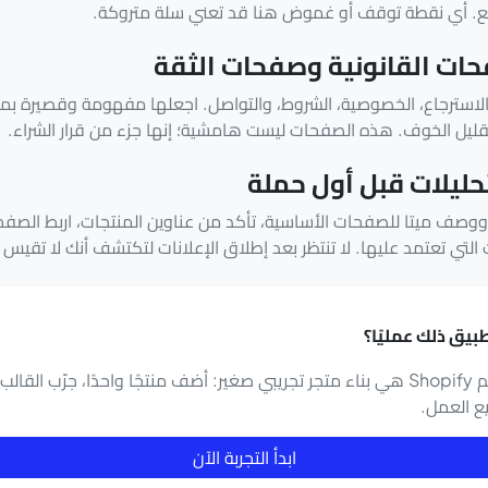
ع. أي نقطة توقف أو غموض هنا قد تعني سلة متروكة.
حات القانونية وصفحات الثقة
لاسترجاع، الخصوصية، الشروط، والتواصل. اجعلها مفهومة وقصيرة بما
ليل الخوف. هذه الصفحات ليست هامشية؛ إنها جزء من قرار الشراء.
صف ميتا للصفحات الأساسية، تأكد من عناوين المنتجات، اربط الصفحا
 التي تعتمد عليها. لا تنتظر بعد إطلاق الإعلانات لتكتشف أنك لا تقيس ا
بيق ذلك عمليًا؟
أفضل طريقة لفهم Shopify هي بناء متجر تجريبي صغير: أضف منتجًا واحدًا، جرّب 
ع العمل.
ابدأ التجربة الآن