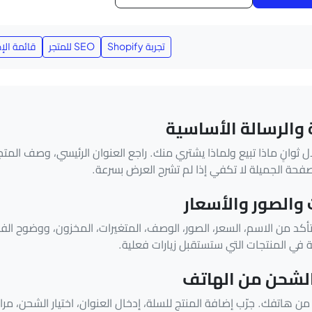
تجربة Shopify
SEO للمتجر
قائمة الإ
والرسالة الأساسية
ال ثوانٍ ماذا تبيع ولماذا يشتري منك. راجع العنوان الرئيسي، وصف المتجر،
صفحة الجميلة لا تكفي إذا لم تشرح العرض بسرعة.
 والصور والأسعار
د من الاسم، السعر، الصور، الوصف، المتغيرات، المخزون، ووضوح الفائد
ة في المنتجات التي ستستقبل زيارات فعلية.
والشحن من الهاتف
لًا من هاتفك. جرّب إضافة المنتج للسلة، إدخال العنوان، اختيار الشحن، مر